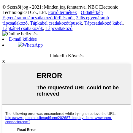
© Szerzői jog - 2021: Minden jog fenntartva. NBC Electronic
Technological Co., Ltd.
Forró termékek
-
Oldaltérkép
Egyenáramú tápcsatlakozó férfi és női
,
2 tűs egyenáramú
tápcsatlakozó
,
Tápkábel csatlakozótípusok
,
Tápcsatlakozó kábel
,
Tápkábel csatlakozók
,
Tápcsatlakozó
,
E-mail küldése
WhatsApp
LinkedIn Követés
x