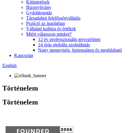
Kitüntetések
Bizonyítvány
Gyárlátogatás
Társadalmi felelősségvállalás
Pozíció az iparágban
Vállalati kultúra és értékek
Miért válasszon minket?
12 év professzionális tervezésben
24 órás globális szolgáltatás
Nagy mennyiség, biztonságos és megbízható
Kapcsolat
English
Történelem
Történelem