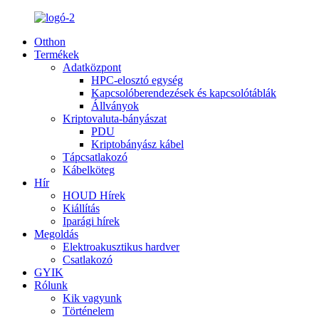
Otthon
Termékek
Adatközpont
HPC-elosztó egység
Kapcsolóberendezések és kapcsolótáblák
Állványok
Kriptovaluta-bányászat
PDU
Kriptobányász kábel
Tápcsatlakozó
Kábelköteg
Hír
HOUD Hírek
Kiállítás
Iparági hírek
Megoldás
Elektroakusztikus hardver
Csatlakozó
GYIK
Rólunk
Kik vagyunk
Történelem