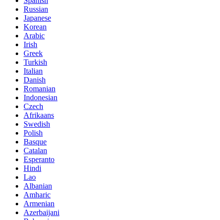
Spanish
Russian
Japanese
Korean
Arabic
Irish
Greek
Turkish
Italian
Danish
Romanian
Indonesian
Czech
Afrikaans
Swedish
Polish
Basque
Catalan
Esperanto
Hindi
Lao
Albanian
Amharic
Armenian
Azerbaijani