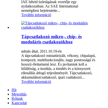
IAE hibrid üzletágának vezetője egy
nyilatkozatban. Az SAE International
nemrégiben bejelentette...
További információ
Tápcsatlakozó mikro-, chip- és
moduláris csatlakozókhoz
admin által, 2011.10.19-én
A tápcsatlakozó miniatürizált, vékony, chipalapú,
kompozit, multifunkcionális, nagy pontosságú és
hosszú élettartamú lesz. És javítaniuk kell a
hőállóság, a tisztítás, a tömítés és a környezeti
ellenállás átfogó teljesítményét. Tápcsatlakozó,
akkumulátorcsatlakozó, ipari csatlakozó...
További információ
Hír
Megoldás
Rólunk
Kapcsolat