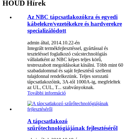
HOUD Hírek
Az NBC tápcsatlakozókra és egyedi
kábelekre/vezetékekre és hardverekre
specializálódott
admin által, 2014.10.22-én
Integrált termékfejlesztéssel, gyártással és
teszteléssel foglalkozó csúcstechnológiás
vállalatként az NBC képes teljes körű,
testreszabott megoldásokat kínálni. Több mint 60
szabadalommal és saját fejlesztésű szellemi
tulajdonnal rendelkezünk. Teljes sorozatú
tápcsatlakozóink, 3A-tól 1000A-ig, megfeleltek
az UL, CUL, T... szabványoknak.
További információ
A tápcsatlakozó
szűrőtechnológiájának fejlesztéséről