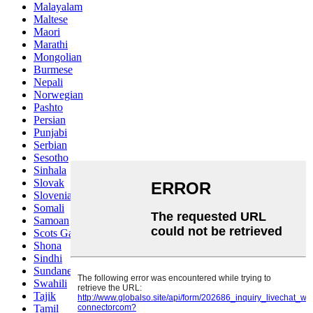
Malayalam
Maltese
Maori
Marathi
Mongolian
Burmese
Nepali
Norwegian
Pashto
Persian
Punjabi
Serbian
Sesotho
Sinhala
Slovak
Slovenian
Somali
Samoan
Scots Gaelic
Shona
Sindhi
Sundanese
Swahili
Tajik
Tamil