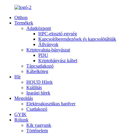
Otthon
Termékek
Adatközpont
HPC-elosztó egység
Kapcsolóberendezések és kapcsolótáblák
Állványok
Kriptovaluta-bányászat
PDU
Kriptobányász kábel
Tápcsatlakozó
Kábelköteg
Hír
HOUD Hírek
Kiállítás
Iparági hírek
Megoldás
Elektroakusztikus hardver
Csatlakozó
GYIK
Rólunk
Kik vagyunk
Történelem