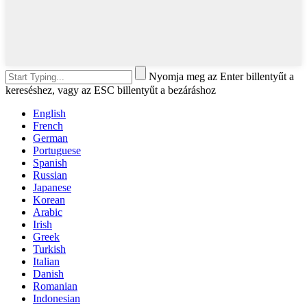
Nyomja meg az Enter billentyűt a
kereséshez, vagy az ESC billentyűt a bezáráshoz
English
French
German
Portuguese
Spanish
Russian
Japanese
Korean
Arabic
Irish
Greek
Turkish
Italian
Danish
Romanian
Indonesian