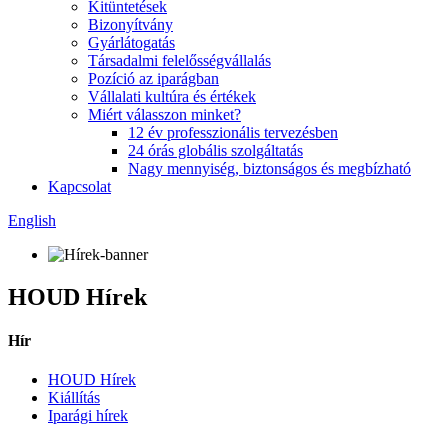
Kitüntetések
Bizonyítvány
Gyárlátogatás
Társadalmi felelősségvállalás
Pozíció az iparágban
Vállalati kultúra és értékek
Miért válasszon minket?
12 év professzionális tervezésben
24 órás globális szolgáltatás
Nagy mennyiség, biztonságos és megbízható
Kapcsolat
English
HOUD Hírek
Hír
HOUD Hírek
Kiállítás
Iparági hírek