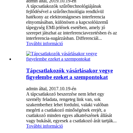
admin által, 2019.10.19-én
A tápcsatlakozók szűrőtechnológiájának
fejlődésével a szűrőtechnológia rendkívül
hatékony az elektromágneses interferencia
elnyomásában, különösen a kapcsolóüzemű
tápegység EMI-jelének esetében, amely jó
szerepet játszhat az interferenciavezetésben és az
interferencia-sugárzásban. Differenciál...
További információ
Tápcsatlakozók vásárlásakor vegye
figyelembe ezeket a szempontokat
admin által, 2017.10.19-én
A tápcsatlakozó beszerzése nem lehet egy
személy feladata, rengeteg link van, sok
szakemberhez lehet fordulni, valaki valóban
megérti a csatlakozó minőségének erejét, a
csatlakozó minden egyes alkatrészének állását
vagy bukását, egyesek a csatlakozó árát tartják...
További információ