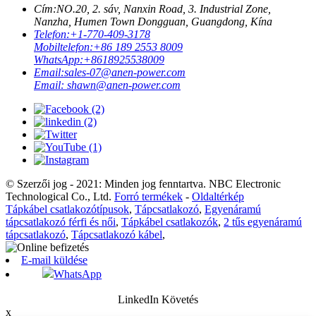
Cím:
NO.20, 2. sáv, Nanxin Road, 3. Industrial Zone,
Nanzha, Humen Town Dongguan, Guangdong, Kína
Telefon:
+1-770-409-3178
Mobiltelefon:
+86 189 2553 8009
WhatsApp:
+8618925538009
Email:
sales-07@anen-power.com
Email:
shawn@anen-power.com
© Szerzői jog - 2021: Minden jog fenntartva. NBC Electronic
Technological Co., Ltd.
Forró termékek
-
Oldaltérkép
Tápkábel csatlakozótípusok
,
Tápcsatlakozó
,
Egyenáramú
tápcsatlakozó férfi és női
,
Tápkábel csatlakozók
,
2 tűs egyenáramú
tápcsatlakozó
,
Tápcsatlakozó kábel
,
E-mail küldése
WhatsApp
LinkedIn Követés
x