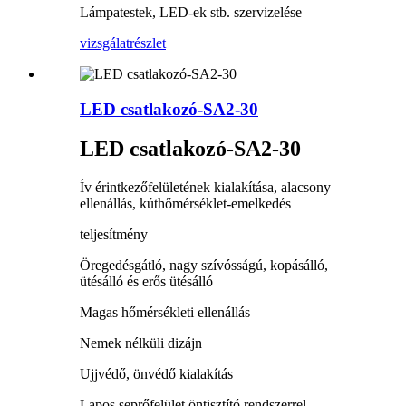
Lámpatestek, LED-ek stb. szervizelése
vizsgálat
részlet
LED csatlakozó-SA2-30
LED csatlakozó-SA2-30
Ív érintkezőfelületének kialakítása, alacsony
ellenállás, kúthőmérséklet-emelkedés
teljesítmény
Öregedésgátló, nagy szívósságú, kopásálló,
ütésálló és erős ütésálló
Magas hőmérsékleti ellenállás
Nemek nélküli dizájn
Ujjvédő, önvédő kialakítás
Lapos seprőfelület öntisztító rendszerrel