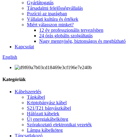
Gyárlátogatás
Társadalmi felelősségvállalás
Pozíció az iparágban
Vállalati kultúra és értékek
Miért válasszon minket?
12 év professzionális tervezésben
24 órás globális szolgáltatás
Nagy mennyiség, biztonságos és megbízható
Kapcsolat
English
Kategóriák
Kábelszerelés
Tápkábel
Kriptobányász kábel
S21/T21 bányászkábel
Hálózati kábelek
Új energiakábelköteg
Szórakoztató elektronikai vezeték
Lámpa kábelköteg
Tápcsatlakozó