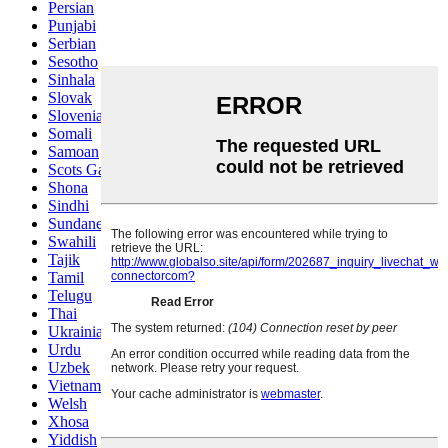
Persian
Punjabi
Serbian
Sesotho
Sinhala
Slovak
Slovenian
Somali
Samoan
Scots Gaelic
Shona
Sindhi
Sundanese
Swahili
Tajik
Tamil
Telugu
Thai
Ukrainian
Urdu
Uzbek
Vietnamese
Welsh
Xhosa
Yiddish