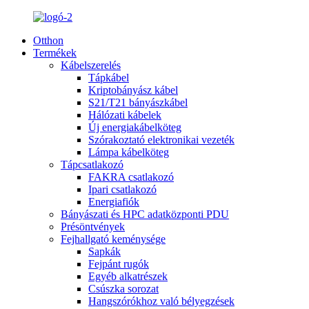
Otthon
Termékek
Kábelszerelés
Tápkábel
Kriptobányász kábel
S21/T21 bányászkábel
Hálózati kábelek
Új energiakábelköteg
Szórakoztató elektronikai vezeték
Lámpa kábelköteg
Tápcsatlakozó
FAKRA csatlakozó
Ipari csatlakozó
Energiafiók
Bányászati ​​és HPC adatközponti PDU
Présöntvények
Fejhallgató keménysége
Sapkák
Fejpánt rugók
Egyéb alkatrészek
Csúszka sorozat
Hangszórókhoz való bélyegzések