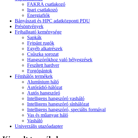
FAKRA csatlakozó
Ipari csatlakozó
Energiafiók
Bányászati ​​és HPC adatközponti PDU
Présöntvények
Fejhallgató keménysége
Sapkák
Fejpánt rugók
Egyéb alkatrészek
Csúszka sorozat
Hangszórókhoz való bélyegzések
Feszített hardver
Forgópántok
Fémhálós termékek
Alumínium háló
Autórádió-hálózat
Autós hangszóró
Intelligens hangszóró vasháló
Intelligens hangszóró sínhálózat
Intelligens hangszóró, speciális formával
Vas és műanyag háló
Vasháló
Univerzális utazóadapter