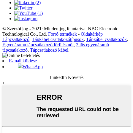
© Szerzői jog - 2021: Minden jog fenntartva. NBC Electronic
Technological Co., Ltd.
Forró termékek
-
Oldaltérkép
Tápcsatlakozó
,
Tápkábel csatlakozótípusok
,
Tápkábel csatlakozók
,
Egyenáramú tápcsatlakozó férfi és női
,
2 tűs egyenáramú
tápcsatlakozó
,
Tápcsatlakozó kábel
,
E-mail küldése
WhatsApp
LinkedIn Követés
x