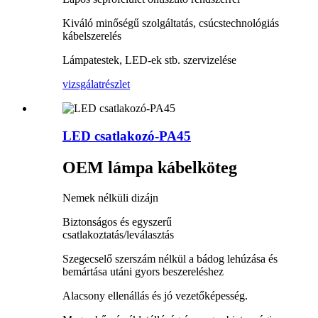
Kiváló minőségű szolgáltatás, csúcstechnológiás
kábelszerelés
Lámpatestek, LED-ek stb. szervizelése
vizsgálat
részlet
LED csatlakozó-PA45
OEM lámpa kábelköteg
Nemek nélküli dizájn
Biztonságos és egyszerű
csatlakoztatás/leválasztás
Szegecselő szerszám nélkül a bádog lehúzása és
bemártása utáni gyors beszereléshez
Alacsony ellenállás és jó vezetőképesség.