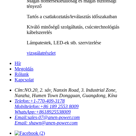
Magas hőmérsékletállóság és magas biztonsági
tényező
Tartós a csatlakoztatás/leválasztás időszakaiban
Kiváló minőségű szolgáltatás, csúcstechnológiás
kábelszerelés
Lámpatestek, LED-ek stb. szervizelése
vizsgálat
részlet
Hír
Megoldás
Rólunk
Kapcsolat
Cím:
NO.20, 2. sáv, Nanxin Road, 3. Industrial Zone,
Nanzha, Humen Town Dongguan, Guangdong, Kína
Telefon:
+1-770-409-3178
Mobiltelefon:
+86 189 2553 8009
WhatsApp:
+8618925538009
Email:
sales-07@anen-power.com
Email:
shawn@anen-power.com