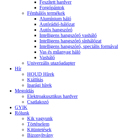
Feszített hardver
Forgópántok
Fémhálós termékek
Alumínium háló
Autórádió-hálózat
Autós hangszóró
Intelligens hangszóró vasháló
Intelligens hangszóró sínhálózat
Intelligens hangszóró, speciális formával
Vas és műanyag háló
Vasháló
Univerzális utazóadapter
Hír
HOUD Hírek
Kiállítás
Iparági hírek
Megoldás
Elektroakusztikus hardver
Csatlakozó
GYIK
Rólunk
Kik vagyunk
Történelem
Kitüntetések
Bizonyítvány